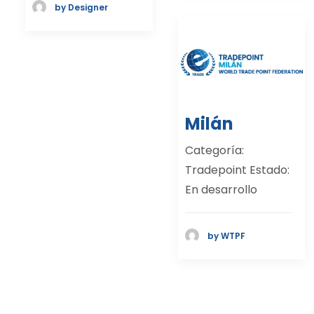
by Designer
Milán
Categoría:
Tradepoint Estado:
En desarrollo
by WTPF