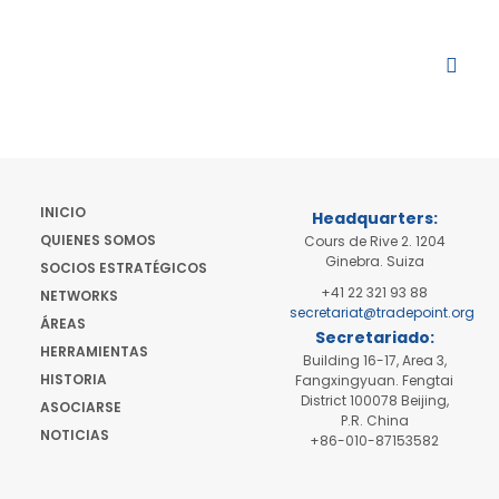
INICIO
Headquarters:
QUIENES SOMOS
Cours de Rive 2. 1204
Ginebra. Suiza
SOCIOS ESTRATÉGICOS
+41 22 321 93 88
NETWORKS
secretariat@tradepoint.org
ÁREAS
Secretariado:
HERRAMIENTAS
Building 16-17, Area 3,
HISTORIA
Fangxingyuan. Fengtai
District 100078 Beijing,
ASOCIARSE
P.R. China
NOTICIAS
+86-010-87153582