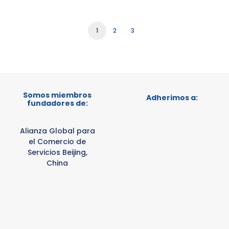
1
2
3
Somos miembros
Adherimos a:
fundadores de:
Alianza Global para
el Comercio de
Servicios Beijing,
China