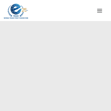
QUIENES SOMOS
COMISIÓN DIRECTIVA
MENSAJE DEL PRESIDENTE
Países Árabes
AGENCIAS ESPECIALES DE WTPF
ALIANZA GLOBAL PARA EL COMERCIO DE SERVICIOS
(GATIS)
VIDEOS
FOLLETOS
HITOS HISTÓRICOS
SOCIOS ESTRATÉGICOS
PARTICIPANTES Y ADHERENTES
DOCUMENTOS
TESTIMONIOS