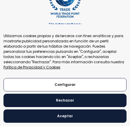
Headquarters:
Cours de Rive 2. 1204 Ginebra. Suiza
Utilizamos cookies propias y de terceros con fines analíticos y para
+41 22 321 93 88
mostrarte publicidad personalizada en función de un perfil
secretariat@tradepoint.org
elaborado a partir de tus hábitos de navegación. Puedes
Secretariado:
personalizar tus preferencias pulsando en "Configurar", aceptar
Building 16-17, Area 3, Fangxingyuan. Fengtai District 100078
todas las cookies haciendo clic en "Aceptar", o rechazarlas
Beijing, P.R. China
seleccionando "Rechazar". Para más información consulta nuestra
+86-010-87153582
Política de Privacidad y Cookies
.
Configurar
Rechazar
© 2024 World Trade Point Federation. Todos los derechos
reservados.
Aceptar