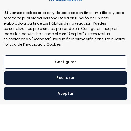
Headquarters:
E-TRADE DESKS
Cours de Rive 2. 1204 Ginebra. Suiza
Utilizamos cookies propias y de terceros con fines analíticos y para
+41 22 321 93 88
mostrarte publicidad personalizada en función de un perfil
secretariat@tradepoint.org
elaborado a partir de tus hábitos de navegación. Puedes
Secretariado:
personalizar tus preferencias pulsando en "Configurar", aceptar
Building 16-17, Area 3, Fangxingyuan. Fengtai District 100078
todas las cookies haciendo clic en "Aceptar", o rechazarlas
Beijing, P.R. China
seleccionando "Rechazar". Para más información consulta nuestra
+86-010-87153582
Política de Privacidad y Cookies
.
Configurar
Rechazar
© 2024 World Trade Point Federation. Todos los derechos
reservados.
Aceptar
Aviso Legal
Política de Privacidad y Cookies
VER
Configurar