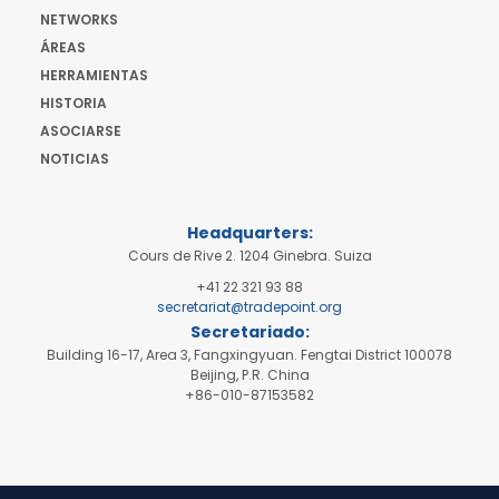
NETWORKS
ÁREAS
HERRAMIENTAS
HISTORIA
ASOCIARSE
NOTICIAS
Headquarters:
Cours de Rive 2. 1204 Ginebra. Suiza
+41 22 321 93 88
secretariat@tradepoint.org
Secretariado:
Building 16-17, Area 3, Fangxingyuan. Fengtai District 100078
Beijing, P.R. China
+86-010-87153582