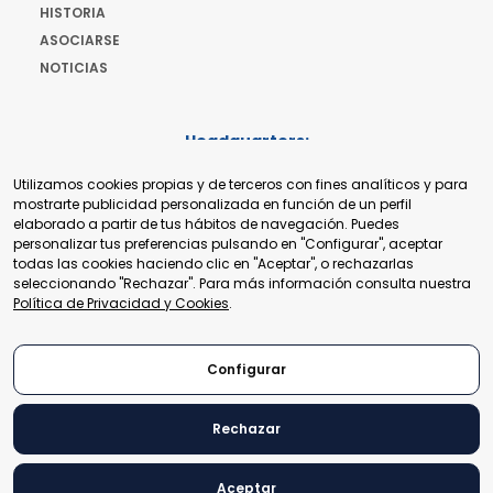
HISTORIA
ASOCIARSE
NOTICIAS
Headquarters:
Cours de Rive 2. 1204 Ginebra. Suiza
Utilizamos cookies propias y de terceros con fines analíticos y para
+41 22 321 93 88
mostrarte publicidad personalizada en función de un perfil
secretariat@tradepoint.org
elaborado a partir de tus hábitos de navegación. Puedes
Secretariado:
personalizar tus preferencias pulsando en "Configurar", aceptar
Building 16-17, Area 3, Fangxingyuan. Fengtai District 100078
todas las cookies haciendo clic en "Aceptar", o rechazarlas
Beijing, P.R. China
seleccionando "Rechazar". Para más información consulta nuestra
+86-010-87153582
Política de Privacidad y Cookies
.
Configurar
Rechazar
© 2024 World Trade Point Federation. Todos los derechos
reservados.
Aceptar