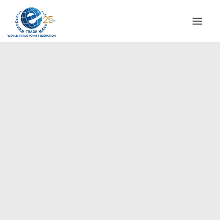
QUIENES SOMOS
COMISIÓN DIRECTIVA
MENSAJE DEL PRESIDENTE
Américas
AGENCIAS ESPECIALES DE WTPF
ALIANZA GLOBAL PARA EL COMERCIO DE SERVICIOS
(GATIS)
VIDEOS
FOLLETOS
HITOS HISTÓRICOS
SOCIOS ESTRATÉGICOS
PARTICIPANTES Y ADHERENTES
DOCUMENTOS
TESTIMONIOS