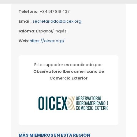
Dirección
: Velazquez, 18, 6° . 28001 Madrid, Spain
Teléfono
: +34 917 819 437
Email
:
secretariado@oicex.org
Idioma
: Español/ Inglés
W
eb:
https://oicex.org/
Este supporter es coordinado por:
Observatorio Iberoamericano de
Comercio Exterior
MÁS MIEMBROS EN ESTA REGIÓN