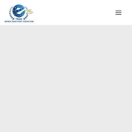
QUIENES SOMOS
COMISIÓN DIRECTIVA
MENSAJE DEL PRESIDENTE
Ceutí
AGENCIAS ESPECIALES DE WTPF
ALIANZA GLOBAL PARA EL COMERCIO DE SERVICIOS
(GATIS)
VIDEOS
FOLLETOS
HITOS HISTÓRICOS
SOCIOS ESTRATÉGICOS
PARTICIPANTES Y ADHERENTES
DOCUMENTOS
TESTIMONIOS