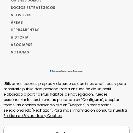
QUIENES SOMOS
SOCIOS ESTRATÉGICOS
NETWORKS
ÁREAS
HERRAMIENTAS
HISTORIA
ASOCIARSE
NOTICIAS
Headquarters:
Cours de Rive 2. 1204 Ginebra. Suiza
Utilizamos cookies propias y de terceros con fines analíticos y para
+41 22 321 93 88
mostrarte publicidad personalizada en función de un perfil
secretariat@tradepoint.org
elaborado a partir de tus hábitos de navegación. Puedes
Secretariado:
personalizar tus preferencias pulsando en "Configurar", aceptar
Building 16-17, Area 3, Fangxingyuan. Fengtai District 100078
todas las cookies haciendo clic en "Aceptar", o rechazarlas
Beijing, P.R. China
seleccionando "Rechazar". Para más información consulta nuestra
+86-010-87153582
Política de Privacidad y Cookies
.