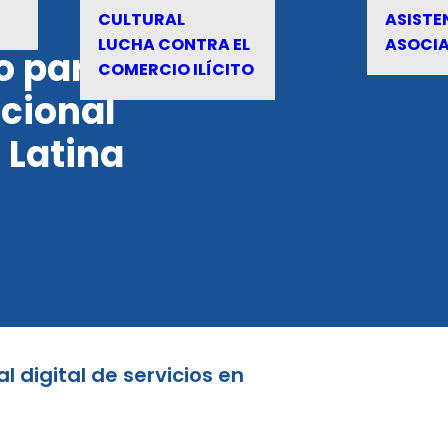
CULTURAL
ASISTE
LUCHA CONTRA EL
ASOCI
o para
COMERCIO ILÍCITO
cional
 Latina
 digital de servicios en