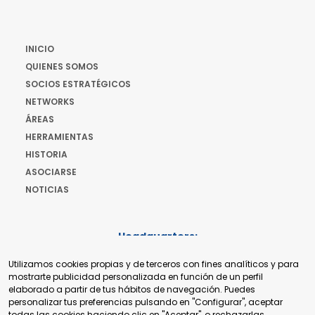
INICIO
QUIENES SOMOS
SOCIOS ESTRATÉGICOS
NETWORKS
ÁREAS
HERRAMIENTAS
HISTORIA
ASOCIARSE
NOTICIAS
Headquarters:
Cours de Rive 2. 1204 Ginebra. Suiza
Utilizamos cookies propias y de terceros con fines analíticos y para
+41 22 321 93 88
mostrarte publicidad personalizada en función de un perfil
secretariat@tradepoint.org
elaborado a partir de tus hábitos de navegación. Puedes
Secretariado:
personalizar tus preferencias pulsando en "Configurar", aceptar
Building 16-17, Area 3, Fangxingyuan. Fengtai District 100078
todas las cookies haciendo clic en "Aceptar", o rechazarlas