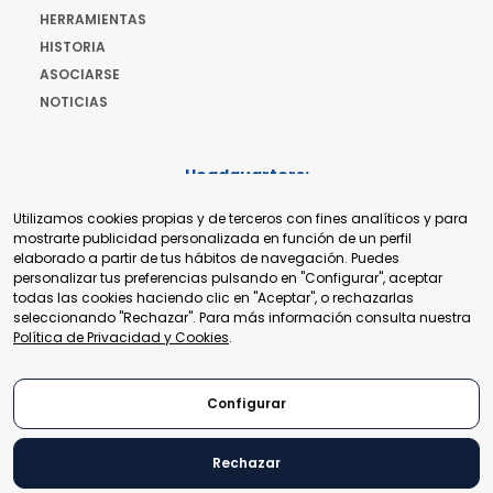
HERRAMIENTAS
HISTORIA
ASOCIARSE
NOTICIAS
Headquarters:
Cours de Rive 2. 1204 Ginebra. Suiza
Utilizamos cookies propias y de terceros con fines analíticos y para
+41 22 321 93 88
mostrarte publicidad personalizada en función de un perfil
secretariat@tradepoint.org
elaborado a partir de tus hábitos de navegación. Puedes
Secretariado:
personalizar tus preferencias pulsando en "Configurar", aceptar
Building 16-17, Area 3, Fangxingyuan. Fengtai District 100078
todas las cookies haciendo clic en "Aceptar", o rechazarlas
Beijing, P.R. China
seleccionando "Rechazar". Para más información consulta nuestra
+86-010-87153582
Política de Privacidad y Cookies
.
Configurar
Rechazar
© 2024 World Trade Point Federation. Todos los derechos