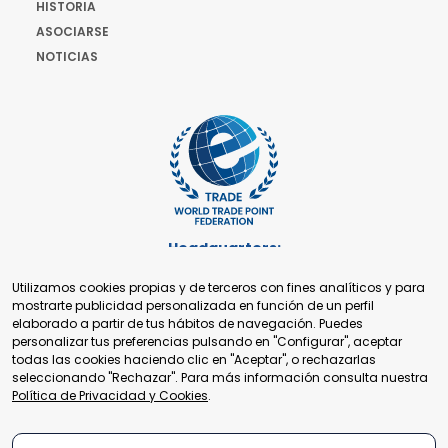
HISTORIA
ASOCIARSE
NOTICIAS
Headquarters:
Cours de Rive 2. 1204 Ginebra. Suiza
Utilizamos cookies propias y de terceros con fines analíticos y para
+41 22 321 93 88
mostrarte publicidad personalizada en función de un perfil
secretariat@tradepoint.org
elaborado a partir de tus hábitos de navegación. Puedes
Secretariado:
personalizar tus preferencias pulsando en "Configurar", aceptar
Building 16-17, Area 3, Fangxingyuan. Fengtai District 100078
todas las cookies haciendo clic en "Aceptar", o rechazarlas
Beijing, P.R. China
seleccionando "Rechazar". Para más información consulta nuestra
+86-010-87153582
Política de Privacidad y Cookies
.