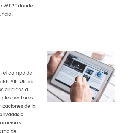
 la WTPF donde
ndial.
n el campo de
F, AIF, UE, BEI,
s dirigidas a
iples sectores.
izaciones de la
-privadas o
paración y
rama de