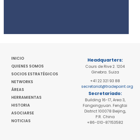
INICIO
Headquarters:
QUIENES SOMOS
Cours de Rive 2. 1204
Ginebra. Suiza
SOCIOS ESTRATÉGICOS
+41 22 321 93 88
NETWORKS
secretariat@tradepoint.org
ÁREAS
Secretariado:
HERRAMIENTAS
Building 16-17, Area 3,
HISTORIA
Fangxingyuan. Fengtai
District 100078 Beijing,
ASOCIARSE
P.R. China
NOTICIAS
+86-010-87153582