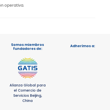
ón operativa.
Somos miembros
Adherimos a:
fundadores de:
Alianza Global para
el Comercio de
Servicios Beijing,
China