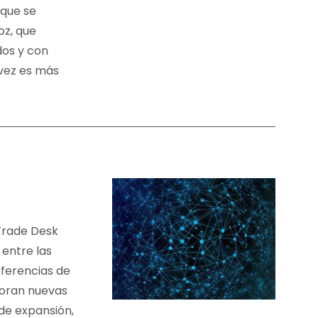
 que se
oz, que
os y con
vez es más
-Trade Desk
 entre las
ferencias de
ploran nuevas
de expansión,