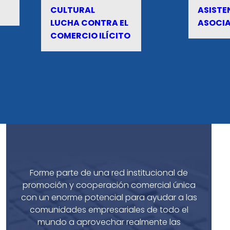
CULTURAL
ASISTE
LUCHA CONTRA EL
ASOCI
COMERCIO ILÍCITO
Forme parte de una red institucional de
promoción y cooperación comercial única
con un enorme potencial para ayudar a las
comunidades empresariales de todo el
mundo a aprovechar realmente las