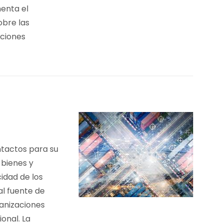
menta el
obre las
aciones
ntactos para su
 bienes y
cidad de los
al fuente de
anizaciones
onal. La