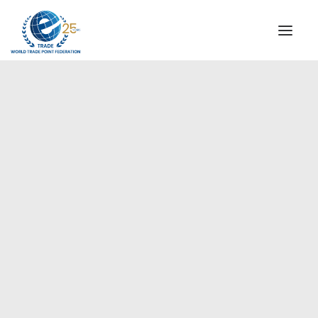
QUIENES SOMOS
COMISIÓN DIRECTIVA
MENSAJE DEL PRESIDENTE
AGENCIAS ESPECIALES DE WTPF
ALIANZA GLOBAL PARA EL COMERCIO DE SERVICIOS
(GATIS)
VIDEOS
FOLLETOS
HITOS HISTÓRICOS
SOCIOS ESTRATÉGICOS
PARTICIPANTES Y ADHERENTES
DOCUMENTOS
TESTIMONIOS