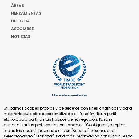
ÁREAS
HERRAMIENTAS
HISTORIA
ASOCIARSE
NOTICIAS
Headquarters:
Cours de Rive 2. 1204 Ginebra. Suiza
Utilizamos cookies propias y de terceros con fines analíticos y para
+41 22 321 93 88
mostrarte publicidad personalizada en función de un perfil
secretariat@tradepoint.org
elaborado a partir de tus hábitos de navegación. Puedes
Secretariado:
personalizar tus preferencias pulsando en "Configurar", aceptar
Building 16-17, Area 3, Fangxingyuan. Fengtai District 100078
todas las cookies haciendo clic en "Aceptar", o rechazarlas
Beijing, P.R. China
seleccionando "Rechazar". Para más información consulta nuestra