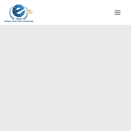
QUIENES SOMOS
COMISIÓN DIRECTIVA
MENSAJE DEL PRESIDENTE
Países Árabes
AGENCIAS ESPECIALES DE WTPF
ALIANZA GLOBAL PARA EL COMERCIO DE SERVICIOS
(GATIS)
VIDEOS
FOLLETOS
HITOS HISTÓRICOS
SOCIOS ESTRATÉGICOS
PARTICIPANTES Y ADHERENTES
DOCUMENTOS
TESTIMONIOS