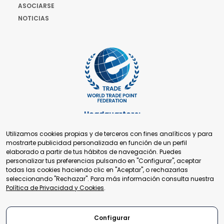
ASOCIARSE
NOTICIAS
Headquarters:
Cours de Rive 2. 1204 Ginebra. Suiza
Utilizamos cookies propias y de terceros con fines analíticos y para
+41 22 321 93 88
mostrarte publicidad personalizada en función de un perfil
secretariat@tradepoint.org
elaborado a partir de tus hábitos de navegación. Puedes
Secretariado:
personalizar tus preferencias pulsando en "Configurar", aceptar
Building 16-17, Area 3, Fangxingyuan. Fengtai District 100078
todas las cookies haciendo clic en "Aceptar", o rechazarlas
Beijing, P.R. China
seleccionando "Rechazar". Para más información consulta nuestra
+86-010-87153582
Política de Privacidad y Cookies
.
Configurar