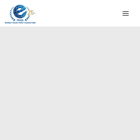
QUIENES SOMOS
COMISIÓN DIRECTIVA
MENSAJE DEL PRESIDENTE
Países Árabes
AGENCIAS ESPECIALES DE WTPF
ALIANZA GLOBAL PARA EL COMERCIO DE SERVICIOS
(GATIS)
VIDEOS
FOLLETOS
HITOS HISTÓRICOS
SOCIOS ESTRATÉGICOS
PARTICIPANTES Y ADHERENTES
DOCUMENTOS
TESTIMONIOS