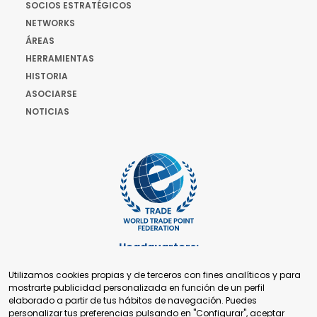
SOCIOS ESTRATÉGICOS
NETWORKS
ÁREAS
HERRAMIENTAS
HISTORIA
ASOCIARSE
NOTICIAS
Headquarters:
Cours de Rive 2. 1204 Ginebra. Suiza
Utilizamos cookies propias y de terceros con fines analíticos y para
+41 22 321 93 88
mostrarte publicidad personalizada en función de un perfil
secretariat@tradepoint.org
elaborado a partir de tus hábitos de navegación. Puedes
Secretariado:
personalizar tus preferencias pulsando en "Configurar", aceptar