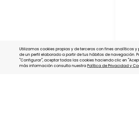
Utilizamos cookies propias y de terceros con fines analíticos 
de un perfil elaborado a partir de tus hábitos de navegación. 
"Configurar", aceptar todas las cookies haciendo clic en "Acep
más información consulta nuestra
Política de Privacidad y Co
SIRIA
SIRIA
CATEGORÍ
ESTADO:
F