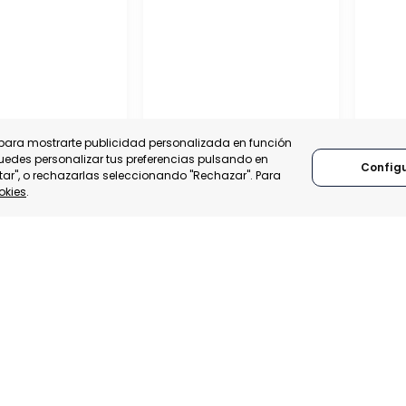
y para mostrarte publicidad personalizada en función
Puedes personalizar tus preferencias pulsando en
Config
tar", o rechazarlas seleccionando "Rechazar". Para
okies
.
SUDÁN
TÚN
TÚ
SUDÁN
CATEG
A:
TRADEPOINT
CATEGORÍA:
TRADEPOINT
ESTAD
ACTIBILIDAD
ESTADO:
FACTIBILIDAD