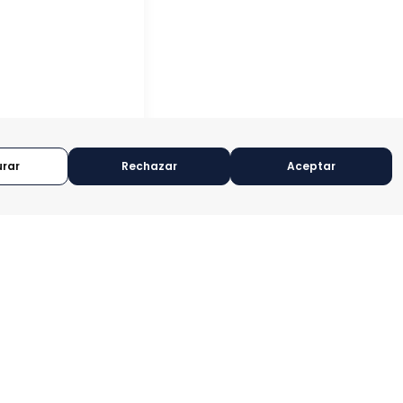
urar
Rechazar
Aceptar
EZ
NEZ
ORÍA:
TRADEPOINT
O:
EN DESARROLLO