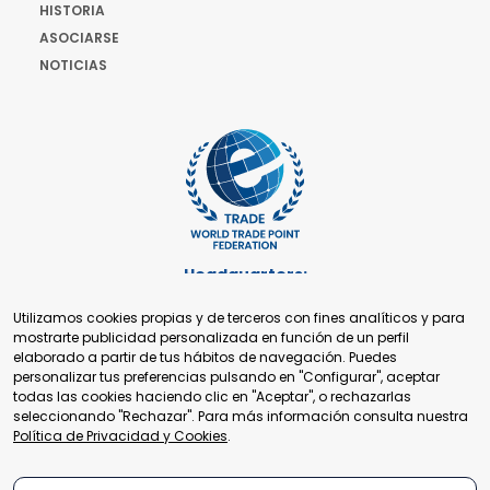
HISTORIA
ASOCIARSE
NOTICIAS
Headquarters:
Cours de Rive 2. 1204 Ginebra. Suiza
Utilizamos cookies propias y de terceros con fines analíticos y para
+41 22 321 93 88
mostrarte publicidad personalizada en función de un perfil
secretariat@tradepoint.org
elaborado a partir de tus hábitos de navegación. Puedes
Secretariado:
personalizar tus preferencias pulsando en "Configurar", aceptar
Building 16-17, Area 3, Fangxingyuan. Fengtai District 100078
todas las cookies haciendo clic en "Aceptar", o rechazarlas
Beijing, P.R. China
seleccionando "Rechazar". Para más información consulta nuestra
+86-010-87153582
Política de Privacidad y Cookies
.