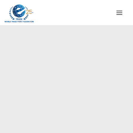
QUIENES SOMOS
COMISIÓN DIRECTIVA
MENSAJE DEL PRESIDENTE
Países Árabes
AGENCIAS ESPECIALES DE WTPF
ALIANZA GLOBAL PARA EL COMERCIO DE SERVICIOS
(GATIS)
VIDEOS
FOLLETOS
HITOS HISTÓRICOS
SOCIOS ESTRATÉGICOS
PARTICIPANTES Y ADHERENTES
DOCUMENTOS
TESTIMONIOS