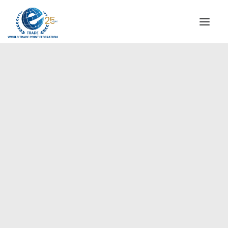
QUIENES SOMOS
COMISIÓN DIRECTIVA
MENSAJE DEL PRESIDENTE
Asia-Pacífico
AGENCIAS ESPECIALES DE WTPF
ALIANZA GLOBAL PARA EL COMERCIO DE SERVICIOS
(GATIS)
VIDEOS
FOLLETOS
HITOS HISTÓRICOS
SOCIOS ESTRATÉGICOS
PARTICIPANTES Y ADHERENTES
DOCUMENTOS
TESTIMONIOS