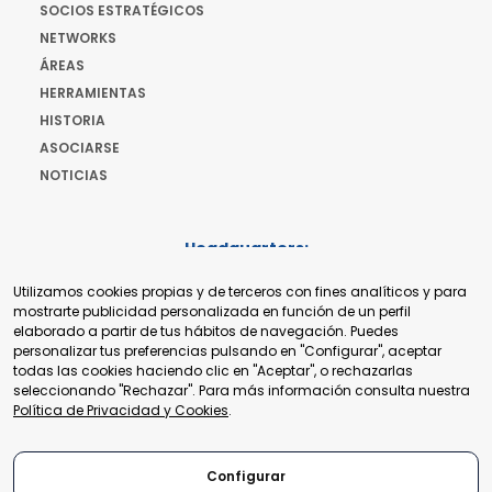
SOCIOS ESTRATÉGICOS
NETWORKS
ÁREAS
HERRAMIENTAS
HISTORIA
ASOCIARSE
NOTICIAS
Headquarters:
Cours de Rive 2. 1204 Ginebra. Suiza
Utilizamos cookies propias y de terceros con fines analíticos y para
+41 22 321 93 88
mostrarte publicidad personalizada en función de un perfil
secretariat@tradepoint.org
elaborado a partir de tus hábitos de navegación. Puedes
Secretariado:
personalizar tus preferencias pulsando en "Configurar", aceptar
Building 16-17, Area 3, Fangxingyuan. Fengtai District 100078
todas las cookies haciendo clic en "Aceptar", o rechazarlas
Beijing, P.R. China
seleccionando "Rechazar". Para más información consulta nuestra
+86-010-87153582
Política de Privacidad y Cookies
.
Configurar