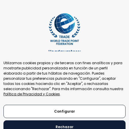
Headquarters:
Cours de Rive 2. 1204 Ginebra. Suiza
Utilizamos cookies propias y de terceros con fines analíticos y para
+41 22 321 93 88
mostrarte publicidad personalizada en función de un perfil
secretariat@tradepoint.org
elaborado a partir de tus hábitos de navegación. Puedes
Secretariado:
personalizar tus preferencias pulsando en "Configurar", aceptar
Building 16-17, Area 3, Fangxingyuan. Fengtai District 100078
todas las cookies haciendo clic en "Aceptar", o rechazarlas
Beijing, P.R. China
seleccionando "Rechazar". Para más información consulta nuestra
+86-010-87153582
Política de Privacidad y Cookies
.
Configurar
Rechazar