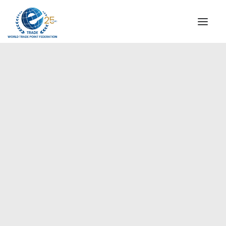
QUIENES SOMOS
COMISIÓN DIRECTIVA
MENSAJE DEL PRESIDENTE
África
AGENCIAS ESPECIALES DE WTPF
ALIANZA GLOBAL PARA EL COMERCIO DE SERVICIOS
(GATIS)
VIDEOS
FOLLETOS
HITOS HISTÓRICOS
SOCIOS ESTRATÉGICOS
PARTICIPANTES Y ADHERENTES
DOCUMENTOS
TESTIMONIOS