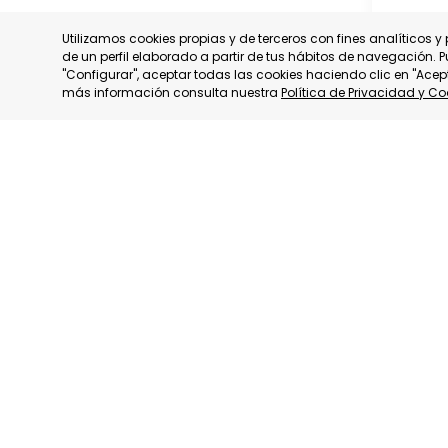
Utilizamos cookies propias y de terceros con fines analíticos 
de un perfil elaborado a partir de tus hábitos de navegación. 
"Configurar", aceptar todas las cookies haciendo clic en "Acep
más información consulta nuestra
Política de Privacidad y Co
UAGA
UAGAD
CATEGORÍ
ESTADO:
F
Somos miembros
Adherimos a:
consultivos de: