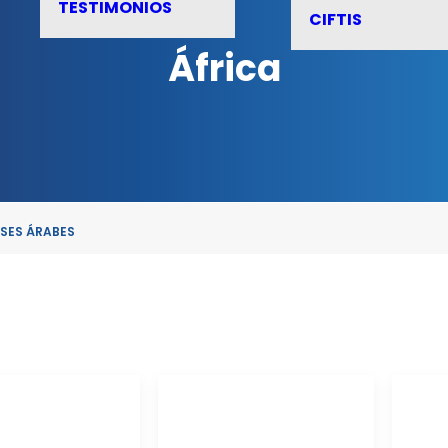
TESTIMONIOS
CIFTIS
África
ÍSES ÁRABES