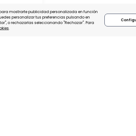
y para mostrarte publicidad personalizada en función
Puedes personalizar tus preferencias pulsando en
Config
tar", o rechazarlas seleccionando "Rechazar". Para
okies
.
DUGÚ
UGÚ, BURKINA FASO
A:
TRADEPOINT
ACTIBILIDAD
Somos miembros
Adherimos a:
fundadores de: