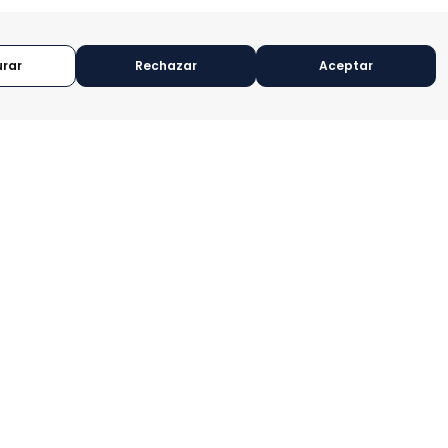
urar
Rechazar
Aceptar
INICIO
Headquarters:
QUIENES SOMOS
Cours de Rive 2. 1204
Ginebra. Suiza
SOCIOS ESTRATÉGICOS