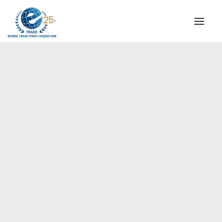
QUIENES SOMOS
COMISIÓN DIRECTIVA
MENSAJE DEL PRESIDENTE
África
AGENCIAS ESPECIALES DE WTPF
ALIANZA GLOBAL PARA EL COMERCIO DE SERVICIOS
(GATIS)
VIDEOS
FOLLETOS
HITOS HISTÓRICOS
SOCIOS ESTRATÉGICOS
PARTICIPANTES Y ADHERENTES
DOCUMENTOS
TESTIMONIOS