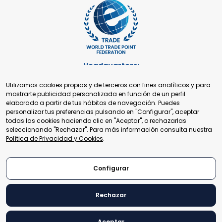
Headquarters:
Cours de Rive 2. 1204 Ginebra. Suiza
Utilizamos cookies propias y de terceros con fines analíticos y para
+41 22 321 93 88
mostrarte publicidad personalizada en función de un perfil
secretariat@tradepoint.org
elaborado a partir de tus hábitos de navegación. Puedes
Secretariado:
personalizar tus preferencias pulsando en "Configurar", aceptar
Building 16-17, Area 3, Fangxingyuan. Fengtai District 100078
todas las cookies haciendo clic en "Aceptar", o rechazarlas
Beijing, P.R. China
seleccionando "Rechazar". Para más información consulta nuestra
+86-010-87153582
Política de Privacidad y Cookies
.
Configurar
Rechazar
© 2024 World Trade Point Federation. Todos los derechos
reservados.
Aceptar